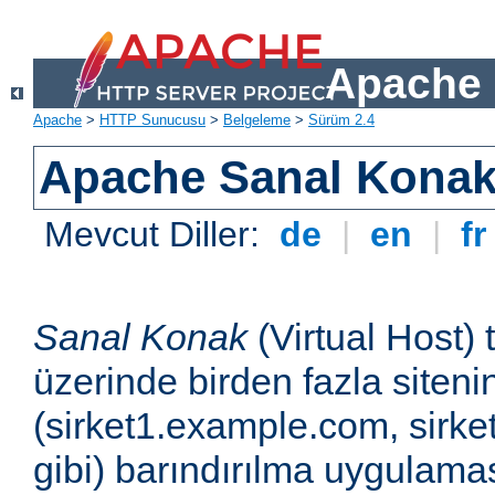
Apache 
Apache
>
HTTP Sunucusu
>
Belgeleme
>
Sürüm 2.4
Apache Sanal Konak 
Mevcut Diller:
de
|
en
|
f
Sanal Konak
(Virtual Host) 
üzerinde birden fazla siteni
(sirket1.example.com, sirk
gibi) barındırılma uygulamas