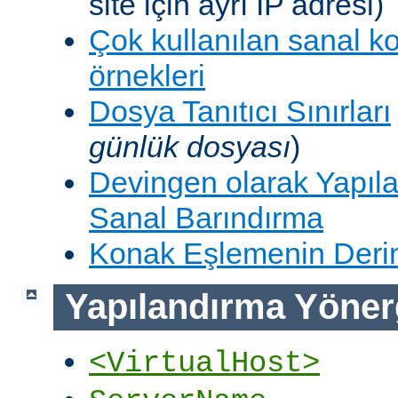
site için ayrı IP adresi)
Çok kullanılan sanal k
örnekleri
Dosya Tanıtıcı Sınırları
günlük dosyası
)
Devingen olarak Yapıla
Sanal Barındırma
Konak Eşlemenin Derin
Yapılandırma Yöner
<VirtualHost>