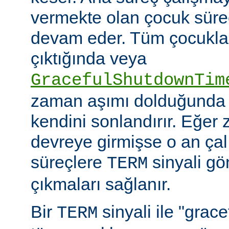
vermekte olan çocuk süre
devam eder. Tüm çocuklar i
çıktığında veya
GracefulShutdownTim
zaman aşımı dolduğunda 
kendini sonlandırır. Eğer
devreye girmişse o an ça
süreçlere
sinyali g
TERM
çıkmaları sağlanır.
Bir
sinyali ile "grac
TERM