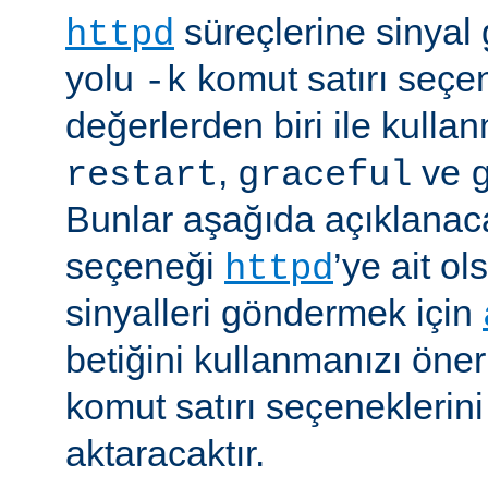
süreçlerine sinyal
httpd
yolu
komut satırı seçe
-k
değerlerden biri ile kulla
,
ve
restart
graceful
Bunlar aşağıda açıklanaca
seçeneği
’ye ait o
httpd
sinyalleri göndermek için
betiğini kullanmanızı öner
komut satırı seçeneklerin
aktaracaktır.