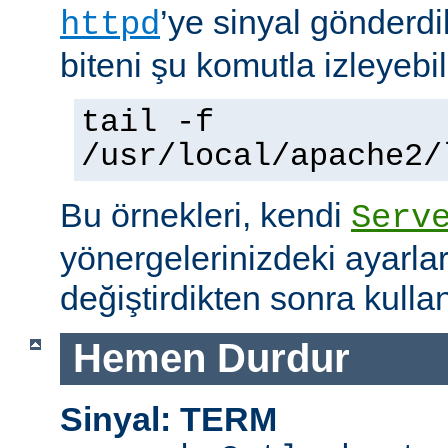
’ye sinyal gönderdi
httpd
biteni şu komutla izleyebili
tail -f
/usr/local/apache2/
Bu örnekleri, kendi
Serv
yönergelerinizdeki ayarla
değiştirdikten sonra kullan
Hemen Durdur
Sinyal: TERM