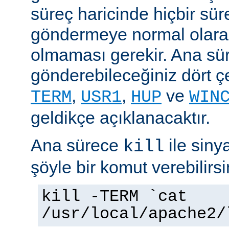
süreç haricinde hiçbir sür
göndermeye normal olarak
olmaması gerekir. Ana sü
gönderebileceğiniz dört çe
,
,
ve
TERM
USR1
HUP
WIN
geldikçe açıklanacaktır.
Ana sürece
ile siny
kill
şöyle bir komut verebilirsi
kill -TERM `cat
/usr/local/apache2/