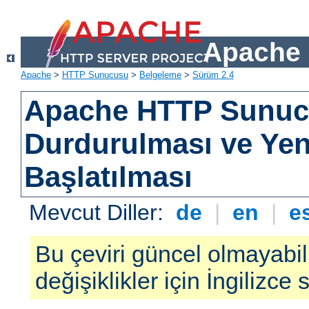
Apache 
Apache
>
HTTP Sunucusu
>
Belgeleme
>
Sürüm 2.4
Apache HTTP Sunu
Durdurulması ve Ye
Başlatılması
Mevcut Diller:
de
|
en
|
e
Bu çeviri güncel olmayabil
değişiklikler için İngilizce