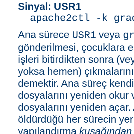
Sinyal: USR1
apache2ctl -k gra
Ana sürece
veya
USR1
g
gönderilmesi, çocuklara e
işleri bitirdikten sonra (v
yoksa hemen) çıkmaların
demektir. Ana süreç kend
dosyalarını yeniden okur 
dosyalarını yeniden açar.
öldürdüğü her sürecin yer
yapılandırma
kuşağından