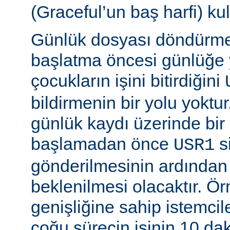
(Graceful’un baş harfi) kul
Günlük dosyası döndürme
başlatma öncesi günlüğe
çocukların işini bitirdiğini
bildirmenin bir yolu yoktur
günlük kaydı üzerinde bi
başlamadan önce
si
USR1
gönderilmesinin ardından b
beklenilmesi olacaktır. Ö
genişliğine sahip istemci
çoğu sürecin işinin 10 d