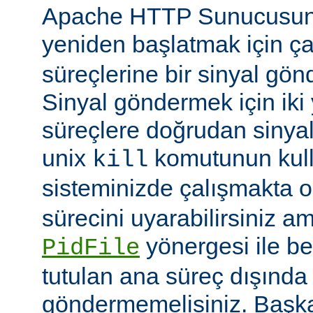
Apache HTTP Sunucusun
yeniden başlatmak için ç
süreçlerine bir sinyal gön
Sinyal göndermek için iki yo
süreçlere doğrudan sinya
unix
komutunun kulla
kill
sisteminizde çalışmakta o
sürecini uyarabilirsiniz a
yönergesi ile be
PidFile
tutulan ana süreç dışında 
göndermemelisiniz. Başka 