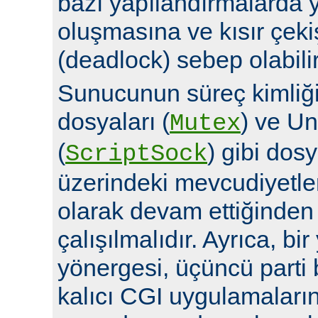
bazı yapılandırmalarda y
oluşmasına ve kısır çek
(deadlock) sebep olabilir
Sunucunun süreç kimliğin
dosyaları (
) ve Un
Mutex
(
) gibi dosy
ScriptSock
üzerindeki mevcudiyetle
olarak devam ettiğinde
çalışılmalıdır. Ayrıca, bi
yönergesi, üçüncü parti 
kalıcı CGI uygulamalarına 