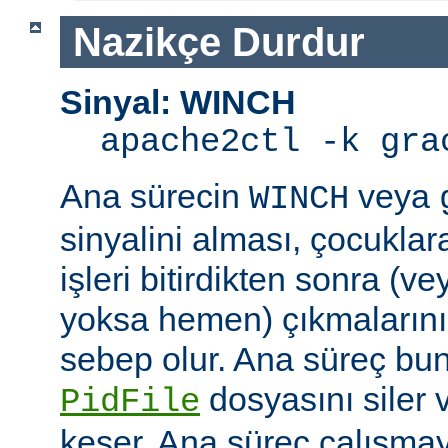
Nazikçe Durdur
Sinyal: WINCH
apache2ctl -k gra
Ana sürecin
veya
WINCH
sinyalini alması, çocuklar
işleri bitirdikten sonra (v
yoksa hemen) çıkmaların
sebep olur. Ana süreç b
dosyasını siler 
PidFile
keser. Ana süreç çalışmay