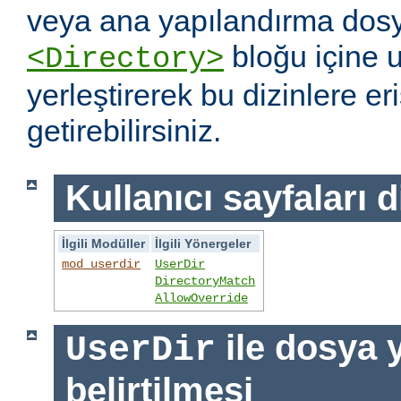
veya ana yapılandırma dosy
bloğu içine 
<Directory>
yerleştirerek bu dizinlere er
getirebilirsiniz.
Kullanıcı sayfaları d
İlgili Modüller
İlgili Yönergeler
mod_userdir
UserDir
DirectoryMatch
AllowOverride
ile dosya 
UserDir
belirtilmesi