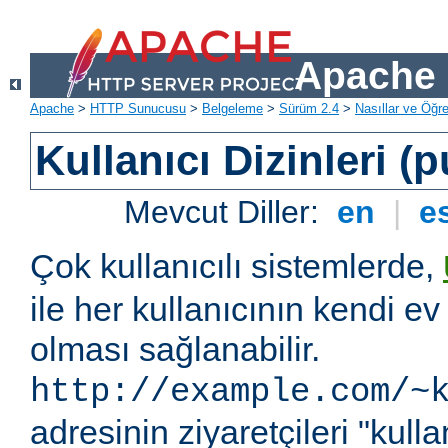
Apache 
Apache
>
HTTP Sunucusu
>
Belgeleme
>
Sürüm 2.4
>
Nasıllar ve Öğret
Kullanıcı Dizinleri (
Mevcut Diller:
en
|
e
Çok kullanıcılı sistemlerde,
ile her kullanıcının kendi ev 
olması sağlanabilir.
http://example.com/~
adresinin ziyaretçileri "kullan