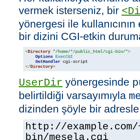
vermek isterseniz, bir
<D
yönergesi ile kullanıcının 
bir dizini CGI-etkin duruma
<
Directory
"/home/*/public_html/cgi-bin/"
>
Options
ExecCGI
SetHandler
</
Directory
>
yönergesinde
UserDir
p
belirtildiği varsayımıyla
m
dizinden şöyle bir adresle
http://example.com/
bin/mesela.cgi