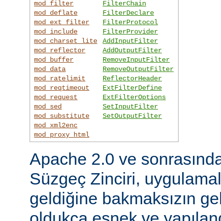
mod_filter
FilterChain
mod_deflate
FilterDeclare
mod_ext_filter
FilterProtocol
mod_include
FilterProvider
mod_charset_lite
AddInputFilter
mod_reflector
AddOutputFilter
mod_buffer
RemoveInputFilter
mod_data
RemoveOutputFilter
mod_ratelimit
ReflectorHeader
mod_reqtimeout
ExtFilterDefine
mod_request
ExtFilterOptions
mod_sed
SetInputFilter
mod_substitute
SetOutputFilter
mod_xml2enc
mod_proxy_html
Apache 2.0 ve sonrasınd
Süzgeç Zinciri, uygulama
geldiğine bakmaksızın gel
oldukça esnek ve yapılandı