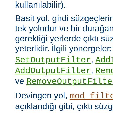
kullanılabilir).
Basit yol, girdi süzgeçler
tek yoludur ve bir durağan
gerektiği yerlerde çıktı sü
yeterlidir. İlgili yönergeler
,
SetOutputFilter
Add
,
AddOutputFilter
Rem
ve
RemoveOutputFilte
Devingen yol,
mod_filt
açıklandığı gibi, çıktı sü