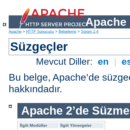
Apache 
Apache
>
HTTP Sunucusu
>
Belgeleme
>
Sürüm 2.4
Süzgeçler
Mevcut Diller:
en
|
e
Bu belge, Apache’de süzgeç
hakkındadır.
Apache 2’de Süzme 
İlgili Modüller
İlgili Yönergeler