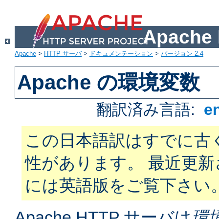
Apach
Apache
>
HTTP サーバ
>
ドキュメンテーション
>
バージョン 2.4
Apache の環境変数
翻訳済み言語:
e
この日本語訳はすでに古
性があります。 最近更
には英語版をご覧下さい
Apache HTTP サーバは
環