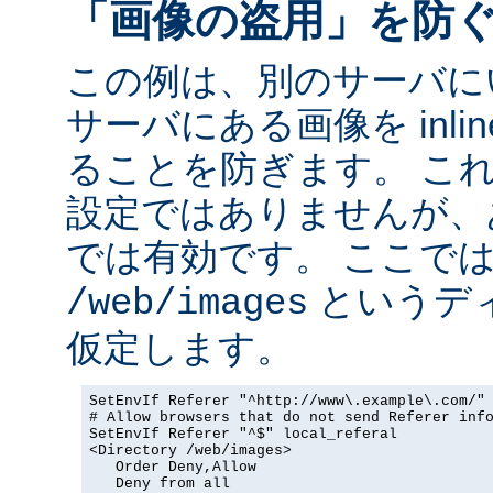
「画像の盗用」を防
この例は、別のサーバに
サーバにある画像を inli
ることを防ぎます。 こ
設定ではありませんが、
では有効です。 ここで
というデ
/web/images
仮定します。
SetEnvIf Referer "^http://www\.example\.com/" 
# Allow browsers that do not send Referer info
SetEnvIf Referer "^$" local_referal

<Directory /web/images>

   Order Deny,Allow

   Deny from all
