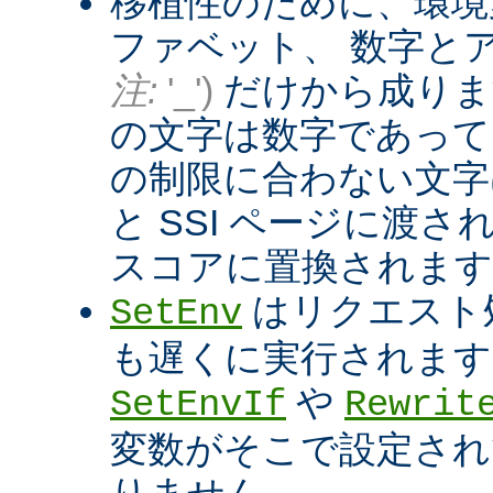
移植性のために、環境
ファベット、 数字と
注:
'_')
だけから成りま
の文字は数字であって
の制限に合わない文字は
と SSI ページに渡
スコアに置換されます
はリクエスト
SetEnv
も遅くに実行されます
や
SetEnvIf
Rewrit
変数がそこで設定され
りません。