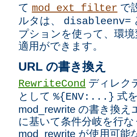
て
で
mod_ext_filter
ルタは、
disableenv=
プションを使って、環境
適用ができます。
URL の書き換え
ディレク
RewriteCond
として
式を
%{ENV:...}
mod_rewrite の書
に基いて条件分岐を行な
mod_rewrite が使用