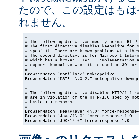
たので、この設定はもは
れません。
#

# The following directives modify normal HTTP 
# The first directive disables keepalive for N
# spoof it. There are known problems with thes
# The second directive is for Microsoft Intern
# which has a broken HTTP/1.1 implementation a
# support keepalive when it is used on 301 or 
#

BrowserMatch "Mozilla/2" nokeepalive

BrowserMatch "MSIE 4\.0b2;" nokeepalive downgr
#

# The following directive disables HTTP/1.1 re
# are in violation of the HTTP/1.0 spec by not
# basic 1.1 response.

#

BrowserMatch "RealPlayer 4\.0" force-response-
BrowserMatch "Java/1\.0" force-response-1.0

BrowserMatch "JDK/1\.0" force-response-1.0