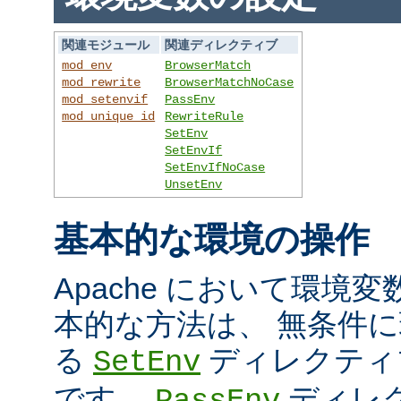
関連モジュール
関連ディレクティブ
mod_env
BrowserMatch
mod_rewrite
BrowserMatchNoCase
mod_setenvif
PassEnv
mod_unique_id
RewriteRule
SetEnv
SetEnvIf
SetEnvIfNoCase
UnsetEnv
基本的な環境の操作
Apache において環境
本的な方法は、 無条件
る
ディレクティ
SetEnv
です。
ディレ
PassEnv